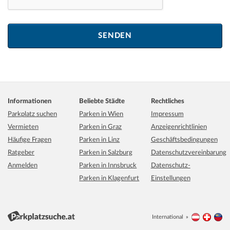
Informationen
Beliebte Städte
Rechtliches
Parkplatz suchen
Parken in Wien
Impressum
Vermieten
Parken in Graz
Anzeigenrichtlinien
Häufige Fragen
Parken in Linz
Geschäftsbedingungen
Ratgeber
Parken in Salzburg
Datenschutzvereinbarung
Anmelden
Parken in Innsbruck
Datenschutz-
Parken in Klagenfurt
Einstellungen
International
Österreich
Schwei
Li