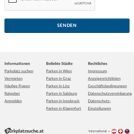
Informationen
Beliebte Städte
Rechtliches
Parkplatz suchen
Parken in Wien
Impressum
Vermieten
Parken in Graz
Anzeigenrichtlinien
Häufige Fragen
Parken in Linz
Geschäftsbedingungen
Ratgeber
Parken in Salzburg
Datenschutzvereinbarung
Anmelden
Parken in Innsbruck
Datenschutz-
Parken in Klagenfurt
Einstellungen
International
Österreich
Schwei
Li