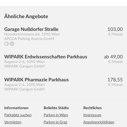
Ähnliche Angebote
Garage Nußdorfer Straße
103,00
Nussdorferstrasse 66
,
1090
Wien
€/Monat
APCOA Parking Austria GmbH
WIPARK Erdwissenschaften Parkhaus
ab 49,00
Augasse 2-6
,
1090
Wien
€/Monat
WIPARK Garagen GmbH
WIPARK Pharmazie Parkhaus
178,55
Augasse 2-6
,
1090
Wien
€/Monat
WIPARK Garagen GmbH
Informationen
Beliebte Städte
Rechtliches
Parkplatz suchen
Parken in Wien
Impressum
Vermieten
Parken in Graz
Anzeigenrichtlinien