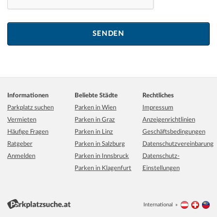
Informationen
Beliebte Städte
Rechtliches
Parkplatz suchen
Parken in Wien
Impressum
Vermieten
Parken in Graz
Anzeigenrichtlinien
Häufige Fragen
Parken in Linz
Geschäftsbedingungen
Ratgeber
Parken in Salzburg
Datenschutzvereinbarung
Anmelden
Parken in Innsbruck
Datenschutz-
Parken in Klagenfurt
Einstellungen
International
Österreich
Schwei
Li