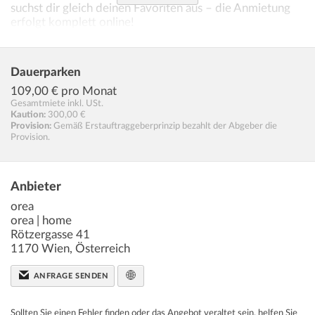
suchst dir gleich deinen Favoriten aus – die Anmietung
erfolgt komplett online!
Der Immobilienmakler erklärt, dass er – entgegen dem in
der Immobilienwirtschaft üblichen Geschäftsgebrauch
Dauerparken
des Doppelmaklers – einseitig nur für den Vermieter
109,00
€ pro Monat
tätig ist.
Gesamtmiete inkl. USt.
Kaution:
300,00 €
Infrastruktur / Entfernungen
Provision:
Gemäß Erstauftraggeberprinzip bezahlt der Abgeber die
Provision.
Gesundheit
Arzt
Anbieter
orea
orea | home
Rötzergasse 41
1170
Wien
,
Österreich
ANFRAGE SENDEN
Sollten Sie einen Fehler finden oder das Angebot veraltet sein, helfen Sie