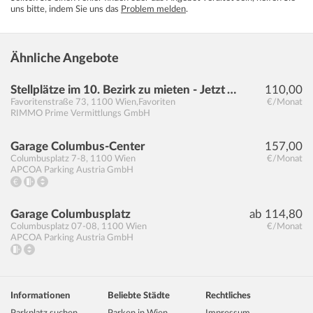
uns bitte, indem Sie uns das
Problem melden
.
Ähnliche Angebote
Stellplätze im 10. Bezirk zu mieten - Jetzt Anfragen!
110,00
Favoritenstraße 73
,
1100
Wien,Favoriten
€/Monat
RIMMO Prime Vermittlungs GmbH
Garage Columbus-Center
157,00
Columbusplatz 7-8
,
1100
Wien
€/Monat
APCOA Parking Austria GmbH
Garage Columbusplatz
ab 114,80
Columbusplatz 07-08
,
1100
Wien
€/Monat
APCOA Parking Austria GmbH
Informationen
Beliebte Städte
Rechtliches