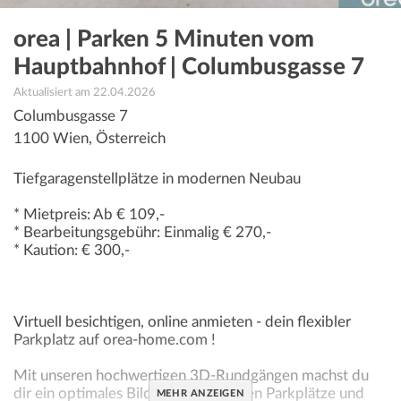
orea | Parken 5 Minuten vom
Hauptbahnhof | Columbusgasse 7
Aktualisiert am 22.04.2026
Columbusgasse 7
1100
Wien
,
Österreich
Tiefgaragenstellplätze in modernen Neubau
* Mietpreis: Ab € 109,-
* Bearbeitungsgebühr: Einmalig € 270,-
* Kaution: € 300,-
Virtuell besichtigen, online anmieten - dein flexibler
Parkplatz auf orea-home.com !
Mit unseren hochwertigen 3D-Rundgängen machst du
dir ein optimales Bild der verfügbaren Parkplätze und
MEHR ANZEIGEN