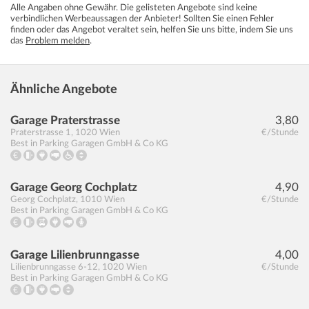
Alle Angaben ohne Gewähr. Die gelisteten Angebote sind keine
verbindlichen Werbeaussagen der Anbieter! Sollten Sie einen Fehler
finden oder das Angebot veraltet sein, helfen Sie uns bitte, indem Sie uns
das
Problem melden
.
Ähnliche Angebote
Garage Praterstrasse
3,80
Praterstrasse 1
,
1020
Wien
€/Stunde
Best in Parking Garagen GmbH & Co KG
Garage Georg Cochplatz
4,90
Georg Cochplatz
,
1010
Wien
€/Stunde
Best in Parking Garagen GmbH & Co KG
Garage Lilienbrunngasse
4,00
Lilienbrunngasse 6-12
,
1020
Wien
€/Stunde
Best in Parking Garagen GmbH & Co KG