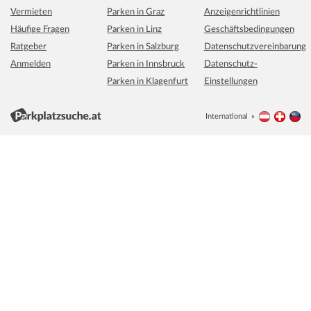
Vermieten
Parken in Graz
Anzeigenrichtlinien
Häufige Fragen
Parken in Linz
Geschäftsbedingungen
Ratgeber
Parken in Salzburg
Datenschutzvereinbarung
Anmelden
Parken in Innsbruck
Datenschutz-
Parken in Klagenfurt
Einstellungen
International
Österreich
Schwei
Li