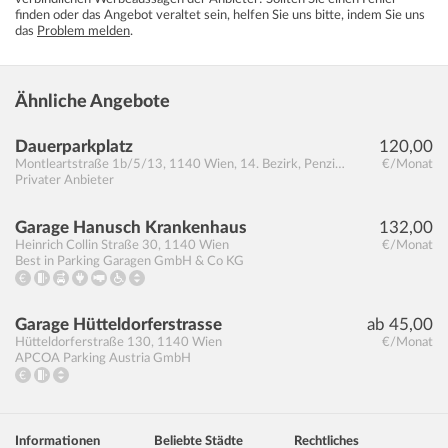
finden oder das Angebot veraltet sein, helfen Sie uns bitte, indem Sie uns
das
Problem melden
.
Ähnliche Angebote
Dauerparkplatz
120,00
Montleartstraße 1b/5/13
,
1140
Wien, 14. Bezirk, Penzing
€/Monat
Privater Anbieter
Garage Hanusch Krankenhaus
132,00
Heinrich Collin Straße 30
,
1140
Wien
€/Monat
Best in Parking Garagen GmbH & Co KG
Garage Hütteldorferstrasse
ab 45,00
Hütteldorferstraße 130
,
1140
Wien
€/Monat
APCOA Parking Austria GmbH
Informationen
Beliebte Städte
Rechtliches