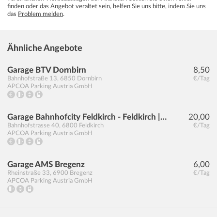
finden oder das Angebot veraltet sein, helfen Sie uns bitte, indem Sie uns
das
Problem melden
.
Ähnliche Angebote
Garage BTV Dornbirn
8,50
Bahnhofstraße 13
,
6850
Dornbirn
€/Tag
APCOA Parking Austria GmbH
Garage Bahnhofcity Feldkirch - Feldkirch | APCOA
20,00
Bahnhofstrasse 40
,
6800
Feldkirch
€/Tag
APCOA Parking Austria GmbH
Garage AMS Bregenz
6,00
Rheinstraße 33
,
6900
Bregenz
€/Tag
APCOA Parking Austria GmbH