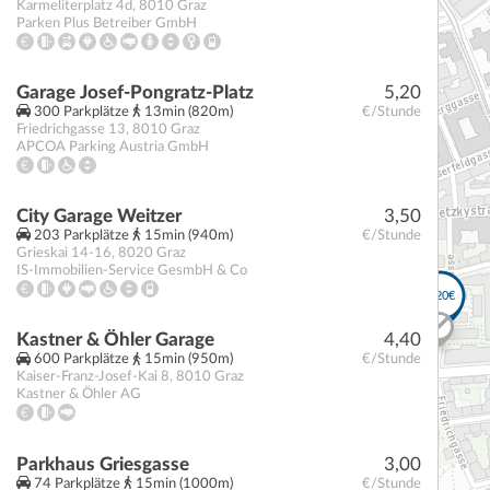
Karmeliterplatz 4d
,
8010
Graz
Parken Plus Betreiber GmbH
Garage Josef-Pongratz-Platz
5,20
300 Parkplätze
13min (820m)
€/Stunde
Friedrichgasse 13
,
8010
Graz
APCOA Parking Austria GmbH
City Garage Weitzer
3,50
203 Parkplätze
15min (940m)
€/Stunde
Grieskai 14-16
,
8020
Graz
IS-Immobilien-Service GesmbH & Co
Kastner & Öhler Garage
4,40
600 Parkplätze
15min (950m)
€/Stunde
Kaiser-Franz-Josef-Kai 8
,
8010
Graz
Kastner & Öhler AG
Parkhaus Griesgasse
3,00
74 Parkplätze
15min (1000m)
€/Stunde