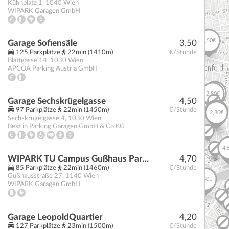
Kühnplatz 1
,
1040
Wien
WIPARK Garagen GmbH
Garage Sofiensäle
3,50
125 Parkplätze
22min (1410m)
€/Stunde
Blattgasse 14
,
1030
Wien
APCOA Parking Austria GmbH
Garage Sechskrügelgasse
4,50
97 Parkplätze
22min (1450m)
€/Stunde
Sechskrügelgasse 4
,
1030
Wien
Best in Parking Garagen GmbH & Co KG
WIPARK TU Campus Gußhaus Parkgarage
4,70
85 Parkplätze
22min (1460m)
€/Stunde
Gußhausstraße 27
,
1140
Wien
WIPARK Garagen GmbH
Garage LeopoldQuartier
4,20
127 Parkplätze
23min (1500m)
€/Stunde