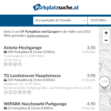
+
Seite 5 von
59 Parkplätze und Garagen
in der Nähe von 1010
Wien gefunden.
Suche anpassen
−
Astoria-Hochgarage
3,50
400 Parkplätze
21min (1390m)
€/Stunde
Trautsongasse 4
,
1080
Wien
Cesar Karrer
TG Landstrasser Hauptstrasse
3,90
369 Parkplätze
21min (1400m)
€/Stunde
Seidlgasse 37
,
1030
Wien
Kärntnerstraße Tiefgarage Bau- und BetriebsgesmbH & Co KG
WIPARK Naschmarkt Parkgarage
4,90
63 Parkplätze
22min (1400m)
€/Stunde