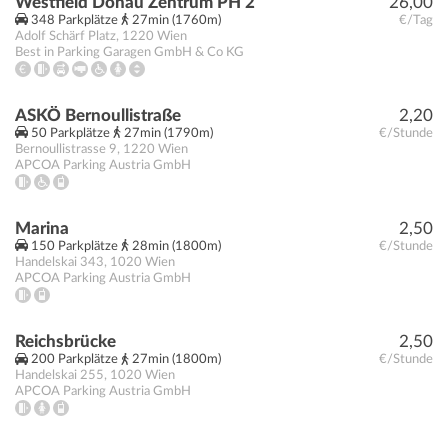
Westfield Donau Zentrum PH 2
26,00
348 Parkplätze
27min (1760m)
€/Tag
Adolf Schärf Platz
,
1220
Wien
Best in Parking Garagen GmbH & Co KG
ASKÖ Bernoullistraße
2,20
50 Parkplätze
27min (1790m)
€/Stunde
Bernoullistrasse 9
,
1220
Wien
APCOA Parking Austria GmbH
Marina
2,50
150 Parkplätze
28min (1800m)
€/Stunde
Handelskai 343
,
1020
Wien
APCOA Parking Austria GmbH
Reichsbrücke
2,50
200 Parkplätze
27min (1800m)
€/Stunde
Handelskai 255
,
1020
Wien
APCOA Parking Austria GmbH