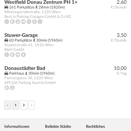
Westfield Donau Zentrum PH 1+
2,60
261 Parkplätze
28min (1820m)
€/Stunde
Wintzingerodestraße
,
1220
Wien
Best in Parking Garagen GmbH & Co KG
Stuwer-Garage
3,50
60 Parkplätze
30min (1960m)
€/Stunde
Stuwerstraße 41
,
1010
Wien
Bärtl GmbH
Donaustädter Bad
10,00
Parkhaus
30min (1960m)
€/Tag
Portnergasse 38
,
1220
Wien
APCOA Parking Austria GmbH
‹
1
2
›
Informationen
Beliebte Städte
Rechtliches