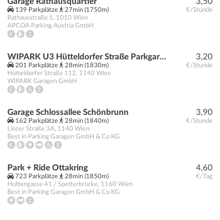
Garage Rathausquartier
3,50
139 Parkplätze
27min (1750m)
€/Stunde
Rathausstraße 1
,
1010
Wien
APCOA Parking Austria GmbH
WIPARK U3 Hütteldorfer Straße Parkgarage
3,20
201 Parkplätze
28min (1830m)
€/Stunde
Hütteldorfer Straße 112
,
1140
Wien
WIPARK Garagen GmbH
Garage Schlossallee Schönbrunn
3,90
162 Parkplätze
28min (1840m)
€/Stunde
Linzer Straße 3A
,
1140
Wien
Best in Parking Garagen GmbH & Co KG
Park + Ride Ottakring
4,60
723 Parkplätze
28min (1850m)
€/Tag
Huttengasse 41 / Spetterbrücke
,
1160
Wien
Best in Parking Garagen GmbH & Co KG