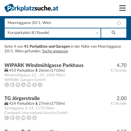
Suchen
Vermieten
+
Seite 4 von
41 Parkplätze und Garagen
in der Nähe von Moeringgasse
Anmelden
20/1, Wien gefunden.
Suche anpassen
−
WIPARK Windmühlgasse Parkhaus
4,70
453 Parkplätze
26min (1710m)
€/Stunde
Windmühlgasse 22 - 24
,
1060
Wien
WIPARK Garagen GmbH
TG Jörgerstraße
2,00
424 Parkplätze
27min (1750m)
€/Stunde
Syringgasse 6-14
,
1170
Wien
Contipark International Austria GmbH