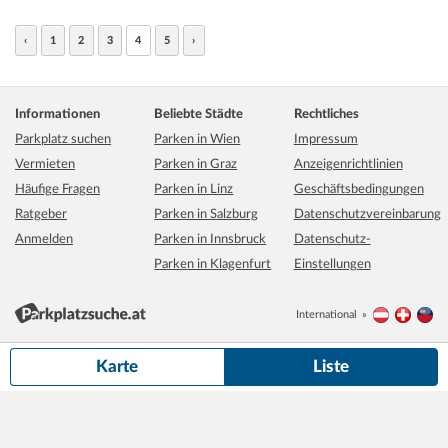
‹
1
2
3
4
5
›
Informationen
Beliebte Städte
Rechtliches
Parkplatz suchen
Parken in Wien
Impressum
Vermieten
Parken in Graz
Anzeigenrichtlinien
Häufige Fragen
Parken in Linz
Geschäftsbedingungen
Ratgeber
Parken in Salzburg
Datenschutzvereinbarung
Anmelden
Parken in Innsbruck
Datenschutz-
Parken in Klagenfurt
Einstellungen
International
Österreich
Schwei
Li
500 m
Grundkarte:
basemap.at
Karte
Liste