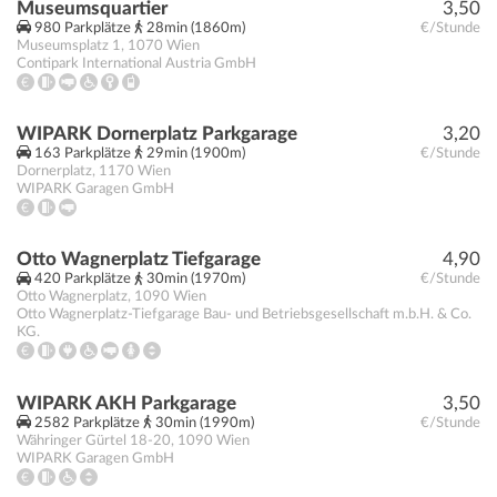
Museumsquartier
3,50
980 Parkplätze
28min (1860m)
€/Stunde
Museumsplatz 1
,
1070
Wien
Contipark International Austria GmbH
WIPARK Dornerplatz Parkgarage
3,20
163 Parkplätze
29min (1900m)
€/Stunde
Dornerplatz
,
1170
Wien
WIPARK Garagen GmbH
Otto Wagnerplatz Tiefgarage
4,90
420 Parkplätze
30min (1970m)
€/Stunde
Otto Wagnerplatz
,
1090
Wien
Otto Wagnerplatz-Tiefgarage Bau- und Betriebsgesellschaft m.b.H. & Co.
KG.
WIPARK AKH Parkgarage
3,50
2582 Parkplätze
30min (1990m)
€/Stunde
Währinger Gürtel 18-20
,
1090
Wien
WIPARK Garagen GmbH