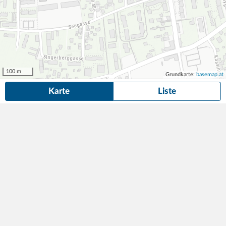
100 m
Grundkarte:
basemap.at
Karte
Liste
17 Parkplätze und Garagen
in der Nähe von Klagenfurt am Wörthersee
gefunden.
Suche anpassen
Garage Lindwurm
46,80
380 Parkplätze
1min (40m)
€/Tag
Neuer Platz
,
9020
Klagenfurt
APCOA Parking Austria GmbH
Domplatzgarage Klagenfurt
3,00
360 Parkplätze
5min (310m)
€/Stunde
Paulitschgasse 13
,
9020
Klagenfurt