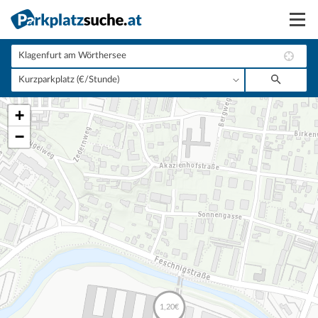
Suchen
Vermieten
+
Anmelden
−