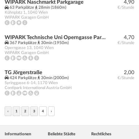
WIPARK Naschmarkt Parkgarage
4,90
63 Parkplätze
28min (1860m)
€/Stunde
Kühnplatz 1
,
1040
Wien
WIPARK Garagen GmbH
WIPARK Technische Uni Operngasse Parkgarage
4,70
367 Parkplätze
30min (1950m)
€/Stunde
Operngasse 13
,
1040
Wien
WIPARK Garagen GmbH
TG Jörgerstraße
2,00
424 Parkplätze
30min (2000m)
€/Stunde
Syringgasse 6-14
,
1170
Wien
Contipark International Austria GmbH
‹
1
2
3
4
›
Informationen
Beliebte Städte
Rechtliches