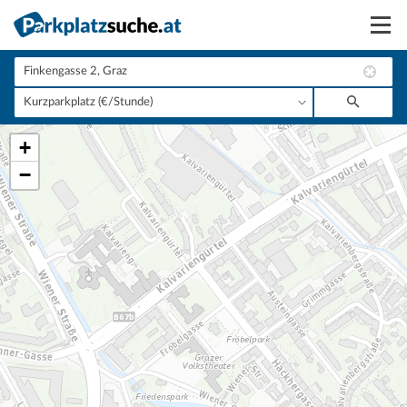
Suchen
Vermieten
+
Anmelden
−