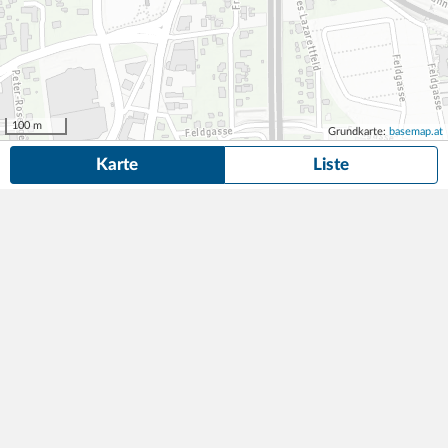
100 m
Grundkarte:
basemap.at
Karte
Liste
19 Parkplätze und Garagen
in der Nähe von Finkengasse 2, Graz
gefunden.
Suche anpassen
IntercityHotel Graz
3,50
74 Parkplätze
1min (40m)
€/Stunde
Finkengasse 2
,
8020
Graz
STAG Hotelverwaltungs GmbH
Bahnhofgarage Graz
2,50
349 Parkplätze
2min (110m)
€/Stunde
Europaplatz 12
,
8020
Graz
BOE Gebäudemanagement