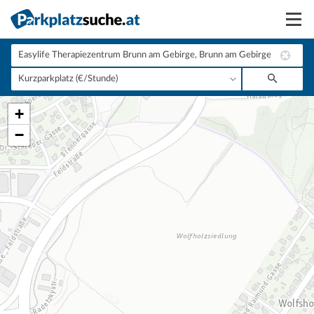
Suchen
Vermieten
+
Anmelden
−