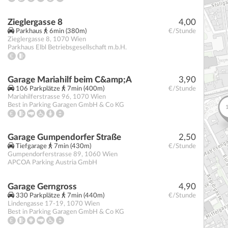
Zieglergasse 8
4,00
Parkhaus
6min (380m)
€/Stunde
Zieglergasse 8
,
1070
Wien
Parkhaus Elbl Betriebsgesellschaft m.b.H.
Garage Mariahilf beim C&amp;A
3,90
106 Parkplätze
7min (400m)
€/Stunde
Mariahilferstrasse 96
,
1070
Wien
Best in Parking Garagen GmbH & Co KG
Garage Gumpendorfer Straße
2,50
Tiefgarage
7min (430m)
€/Stunde
Gumpendorferstrasse 89
,
1060
Wien
APCOA Parking Austria GmbH
Garage Gerngross
4,90
330 Parkplätze
7min (440m)
€/Stunde
Lindengasse 17-19
,
1070
Wien
Best in Parking Garagen GmbH & Co KG