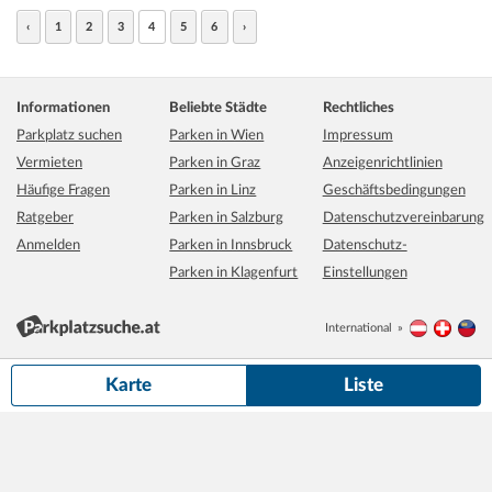
‹
1
2
3
4
5
6
›
Informationen
Beliebte Städte
Rechtliches
Parkplatz suchen
Parken in Wien
Impressum
Vermieten
Parken in Graz
Anzeigenrichtlinien
Häufige Fragen
Parken in Linz
Geschäftsbedingungen
Ratgeber
Parken in Salzburg
Datenschutzvereinbarung
Anmelden
Parken in Innsbruck
Datenschutz-
Parken in Klagenfurt
Einstellungen
International
Österreich
Schwei
Li
500 m
Grundkarte:
basemap.at
Karte
Liste