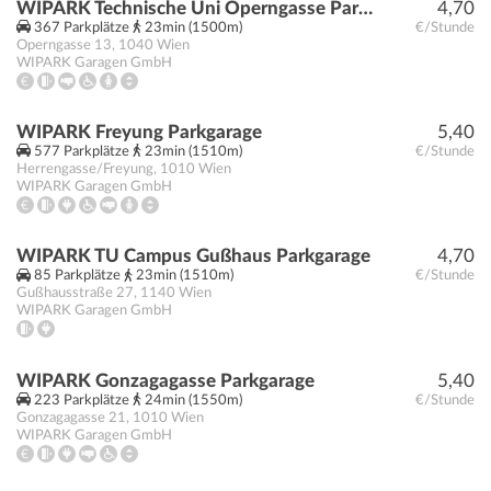
WIPARK Technische Uni Operngasse Parkgarage
4,70
367 Parkplätze
23min (1500m)
€/Stunde
Operngasse 13
,
1040
Wien
WIPARK Garagen GmbH
WIPARK Freyung Parkgarage
5,40
577 Parkplätze
23min (1510m)
€/Stunde
Herrengasse/Freyung
,
1010
Wien
WIPARK Garagen GmbH
WIPARK TU Campus Gußhaus Parkgarage
4,70
85 Parkplätze
23min (1510m)
€/Stunde
Gußhausstraße 27
,
1140
Wien
WIPARK Garagen GmbH
WIPARK Gonzagagasse Parkgarage
5,40
223 Parkplätze
24min (1550m)
€/Stunde
Gonzagagasse 21
,
1010
Wien
WIPARK Garagen GmbH