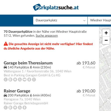
+
70 Dauerparkplätze
in der Nähe von Wiedner Hauptstraße
57/2, Wien gefunden.
Suche anpassen
−
Die gesuchte Anzeige ist nicht mehr verfügbar! Hier findest
du ähnliche Angebote aus der Nähe.
Garage beim Theresianum
ab 193,60
140 Parkplätze
4min (230m)
€/Monat
Waltergasse 1 / Favoritenstraße 36
,
1040
Wien
Best in Parking Garagen GmbH & Co KG
Rainer Garage
ab 190,00
200 Parkplätze
6min (400m)
€/Monat
Floragasse 7a
,
1040
Wien
Rainer Garage BetriebsgesmbH