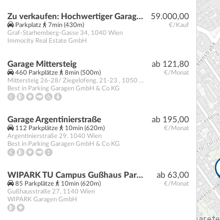
Zu verkaufen: Hochwertiger Garagenplätz, Graf-Starhemberg-Gasse 34, 1040 Wien
59.000,00
Parkplatz
7min (430m)
€/Kauf
Graf-Starhemberg-Gasse 34
,
1040
Wien
Immocity Real Estate GmbH
Garage Mittersteig
ab 121,80
460 Parkplätze
8min (500m)
€/Monat
Mittersteig 26-28/ Ziegelofeng. 21-23
,
1050
Wien
Best in Parking Garagen GmbH & Co KG
Garage Argentinierstraße
ab 195,00
112 Parkplätze
10min (620m)
€/Monat
Argentinierstraße 29
,
1040
Wien
Best in Parking Garagen GmbH & Co KG
WIPARK TU Campus Gußhaus Parkgarage
ab 63,00
85 Parkplätze
10min (620m)
€/Monat
Gußhausstraße 27
,
1140
Wien
WIPARK Garagen GmbH