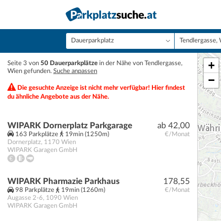
+
Seite 3 von
50 Dauerparkplätze
in der Nähe von Tendlergasse,
Wien gefunden.
Suche anpassen
−
Die gesuchte Anzeige ist nicht mehr verfügbar! Hier findest
du ähnliche Angebote aus der Nähe.
WIPARK Dornerplatz Parkgarage
ab 42,00
163 Parkplätze
19min (1250m)
€/Monat
Dornerplatz
,
1170
Wien
WIPARK Garagen GmbH
WIPARK Pharmazie Parkhaus
178,55
98 Parkplätze
19min (1260m)
€/Monat
Augasse 2-6
,
1090
Wien
WIPARK Garagen GmbH