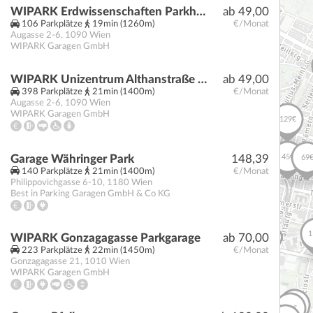
WIPARK Erdwissenschaften Parkhaus
ab 49,00
106 Parkplätze
19min (1260m)
€/Monat
Augasse 2-6
,
1090
Wien
WIPARK Garagen GmbH
WIPARK Unizentrum Althanstraße Parkhaus
ab 49,00
398 Parkplätze
21min (1400m)
€/Monat
Augasse 2-6
,
1090
Wien
WIPARK Garagen GmbH
Garage Währinger Park
148,39
140 Parkplätze
21min (1400m)
€/Monat
Philippovichgasse 6-10
,
1180
Wien
Best in Parking Garagen GmbH & Co KG
WIPARK Gonzagagasse Parkgarage
ab 70,00
223 Parkplätze
22min (1450m)
€/Monat
Gonzagagasse 21
,
1010
Wien
WIPARK Garagen GmbH