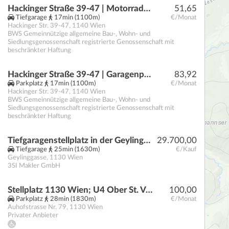
Hackinger Straße 39-47 | Motorradplätze
51,65
Tiefgarage
17min (1100m)
€/Monat
Hackinger Str. 39-47
,
1140
Wien
BWS Gemeinnützige allgemeine Bau-, Wohn- und
Siedlungsgenossenschaft registrierte Genossenschaft mit
beschränkter Haftung
Hackinger Straße 39-47 | Garagenplätze
83,92
Parkplatz
17min (1100m)
€/Monat
Hackinger Str. 39-47
,
1140
Wien
BWS Gemeinnützige allgemeine Bau-, Wohn- und
Siedlungsgenossenschaft registrierte Genossenschaft mit
beschränkter Haftung
Tiefgaragenstellplatz in der Geylinggasse in Hietzing, Nähe U4 (9 Minuten)
29.700,00
Tiefgarage
25min (1630m)
€/Kauf
Geylinggasse
,
1130
Wien
3SI Makler GmbH
Stellplatz 1130 Wien; U4 Ober St. Veit-Nähe
100,00
Parkplatz
28min (1830m)
€/Monat
Auhofstrasse Nr. 79
,
1130
Wien
Privater Anbieter