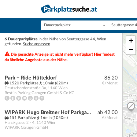
+
6 Dauerparkplätze
in der Nähe von Seuttergasse 44, Wien
gefunden.
Suche anpassen
−
Die gesuchte Anzeige ist nicht mehr verfügbar! Hier findest
du ähnliche Angebote aus der Nähe.
Park + Ride Hütteldorf
86,20
1520 Parkplätze
10min (620m)
€/Monat
Deutschordenstraße 3a
,
1140
Wien
Best in Parking Garagen GmbH & Co KG
WIPARK Hugo Breitner Hof Parkgarage
ab 42,00
151 Parkplätze
16min (1050m)
€/Monat
Hanakgasse 2 - 4
,
1140
Wien
WIPARK Garagen GmbH