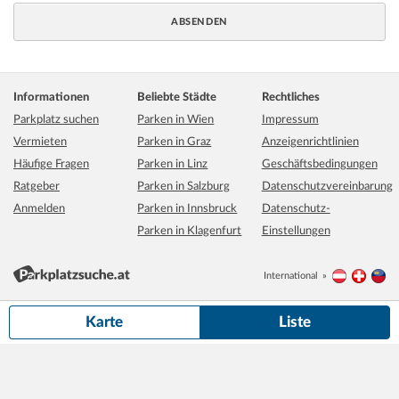
Informationen
Beliebte Städte
Rechtliches
Parkplatz suchen
Parken in Wien
Impressum
Vermieten
Parken in Graz
Anzeigenrichtlinien
Häufige Fragen
Parken in Linz
Geschäftsbedingungen
Ratgeber
Parken in Salzburg
Datenschutzvereinbarung
Anmelden
Parken in Innsbruck
Datenschutz-
Parken in Klagenfurt
Einstellungen
International
Österreich
Schwei
Li
500 m
Grundkarte:
basemap.at
Karte
Liste