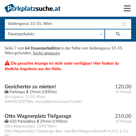
Suchen
Vermieten
+
Seite 7 von
64 Dauerparkplätze
in der Nähe von Seidengasse 33-35,
Anmelden
Wien gefunden.
Suche anpassen
−
Die gesuchte Anzeige ist nicht mehr verfügbar! Hier findest du
ähnliche Angebote aus der Nähe.
Gesicherter zu mieten!
120,00
Parkhaus
29min (1890m)
€/Monat
Sturzgasse
,
1150
Wien
IMMOCENTRAL Immobilientreuhand GmbH
Otto Wagnerplatz Tiefgarage
210,00
420 Parkplätze
29min (1900m)
€/Monat
Otto Wagnerplatz
,
1090
Wien
Otto Wagnerplatz-Tiefgarage Bau- und Betriebsgesellschaft m.b.H. & Co.