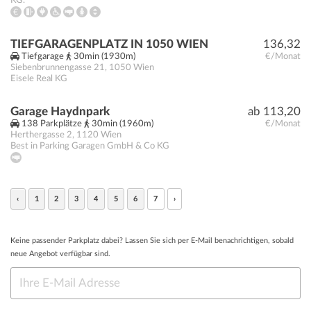
KG.
TIEFGARAGENPLATZ IN 1050 WIEN
136,32
Tiefgarage
30min (1930m)
€/Monat
Siebenbrunnengasse 21
,
1050
Wien
Eisele Real KG
Garage Haydnpark
ab 113,20
138 Parkplätze
30min (1960m)
€/Monat
Herthergasse 2
,
1120
Wien
Best in Parking Garagen GmbH & Co KG
‹
1
2
3
4
5
6
7
›
Keine passender Parkplatz dabei? Lassen Sie sich per E-Mail benachrichtigen, sobald
neue Angebot verfügbar sind.