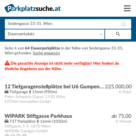
Suchen
Vermieten
+
Seite 4 von
64 Dauerparkplätze
in der Nähe von Seidengasse 33-35,
Anmelden
Wien gefunden.
Suche anpassen
−
Die gesuchte Anzeige ist nicht mehr verfügbar! Hier findest du
ähnliche Angebote aus der Nähe.
12 Tiefgaragenstellplätze bei U6 Gumpendorfer Straße | Baurecht
225.000,00
Tiefgarage
15min (990m)
€/Kauf
Pater-Schwartz-Gasse
,
1150
Wien
ESTINA Immobilien GmbH
WIPARK Stiftgasse Parkhaus
ab 75,00
737 Parkplätze
16min (1030m)
€/Monat
Stiftgasse 5-9
,
1070
Wien
WIPARK Garagen GmbH