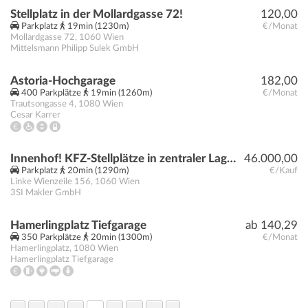
Stellplatz in der Mollardgasse 72!
120,00
Parkplatz
19min (1230m)
€/Monat
Mollardgasse 72
,
1060
Wien
Mittelsmann Philipp Sulek GmbH
Astoria-Hochgarage
182,00
400 Parkplätze
19min (1260m)
€/Monat
Trautsongasse 4
,
1080
Wien
Cesar Karrer
Innenhof! KFZ-Stellplätze in zentraler Lage Nähe Brückengasse
46.000,00
Parkplatz
20min (1290m)
€/Kauf
Linke Wienzeile 156
,
1060
Wien
3SI Makler GmbH
Hamerlingplatz Tiefgarage
ab 140,29
350 Parkplätze
20min (1300m)
€/Monat
Hamerlingplatz
,
1080
Wien
Hamerlingplatz Tiefgarage