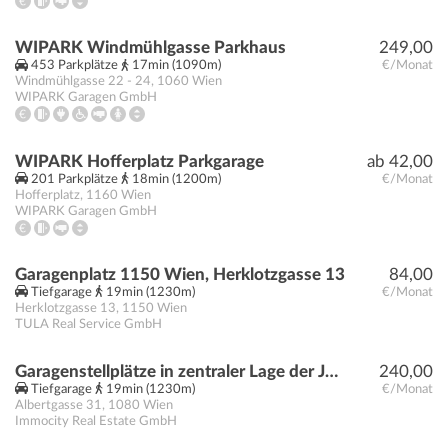
WIPARK Windmühlgasse Parkhaus
249,00
453 Parkplätze
17min (1090m)
€/Monat
Windmühlgasse 22 - 24
,
1060
Wien
WIPARK Garagen GmbH
WIPARK Hofferplatz Parkgarage
ab 42,00
201 Parkplätze
18min (1200m)
€/Monat
Hofferplatz
,
1160
Wien
WIPARK Garagen GmbH
Garagenplatz 1150 Wien, Herklotzgasse 13
84,00
Tiefgarage
19min (1230m)
€/Monat
Herklotzgasse 13
,
1150
Wien
TULA Real Service GmbH
Garagenstellplätze in zentraler Lage der Josefstadt zu vermieten – Albertgasse 31, 1080 Wien
240,00
Tiefgarage
19min (1230m)
€/Monat
Albertgasse 31
,
1080
Wien
Immocity Real Estate GmbH