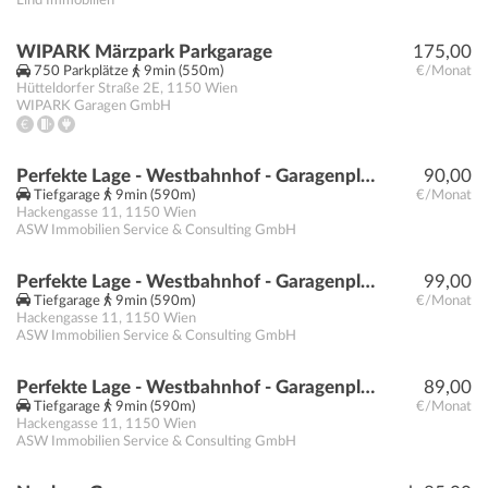
Lind Immobilien
WIPARK Märzpark Parkgarage
175,00
750 Parkplätze
9min (550m)
€/Monat
Hütteldorfer Straße 2E
,
1150
Wien
WIPARK Garagen GmbH
Perfekte Lage - Westbahnhof - Garagenplätze perfekt für Pendler
90,00
Tiefgarage
9min (590m)
€/Monat
Hackengasse 11
,
1150
Wien
ASW Immobilien Service & Consulting GmbH
Perfekte Lage - Westbahnhof - Garagenplätze perfekt für Pendler
99,00
Tiefgarage
9min (590m)
€/Monat
Hackengasse 11
,
1150
Wien
ASW Immobilien Service & Consulting GmbH
Perfekte Lage - Westbahnhof - Garagenplätze perfekt für Pendler
89,00
Tiefgarage
9min (590m)
€/Monat
Hackengasse 11
,
1150
Wien
ASW Immobilien Service & Consulting GmbH