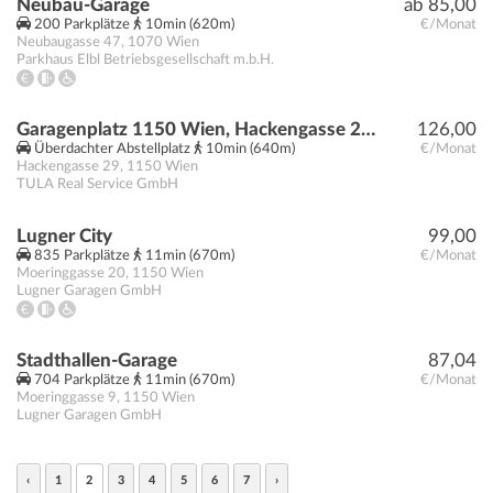
Neubau-Garage
ab 85,00
200 Parkplätze
10min (620m)
€/Monat
Neubaugasse 47
,
1070
Wien
Parkhaus Elbl Betriebsgesellschaft m.b.H.
Garagenplatz 1150 Wien, Hackengasse 29 | Beingasse 30
126,00
Überdachter Abstellplatz
10min (640m)
€/Monat
Hackengasse 29
,
1150
Wien
TULA Real Service GmbH
Lugner City
99,00
835 Parkplätze
11min (670m)
€/Monat
Moeringgasse 20
,
1150
Wien
Lugner Garagen GmbH
Stadthallen-Garage
87,04
704 Parkplätze
11min (670m)
€/Monat
Moeringgasse 9
,
1150
Wien
Lugner Garagen GmbH
‹
1
2
3
4
5
6
7
›