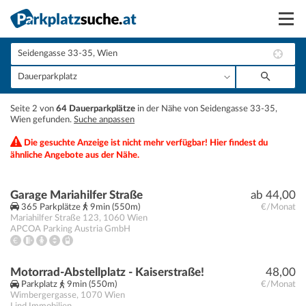
Suchen
Vermieten
+
Seite 2 von
64 Dauerparkplätze
in der Nähe von Seidengasse 33-35,
Anmelden
Wien gefunden.
Suche anpassen
−
Die gesuchte Anzeige ist nicht mehr verfügbar! Hier findest du
ähnliche Angebote aus der Nähe.
Garage Mariahilfer Straße
ab 44,00
365 Parkplätze
9min (550m)
€/Monat
Mariahilfer Straße 123
,
1060
Wien
APCOA Parking Austria GmbH
Motorrad-Abstellplatz - Kaiserstraße!
48,00
Parkplatz
9min (550m)
€/Monat
Wimbergergasse
,
1070
Wien