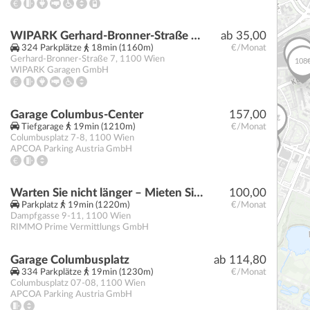
WIPARK Gerhard-Bronner-Straße Parkgarage
ab 35,00
324 Parkplätze
18min (1160m)
€/Monat
Gerhard-Bronner-Straße 7
,
1100
Wien
WIPARK Garagen GmbH
Garage Columbus-Center
157,00
Tiefgarage
19min (1210m)
€/Monat
Columbusplatz 7-8
,
1100
Wien
APCOA Parking Austria GmbH
Warten Sie nicht länger – Mieten Sie Ihren Stellplatz noch heute!
100,00
Parkplatz
19min (1220m)
€/Monat
Dampfgasse 9-11
,
1100
Wien
RIMMO Prime Vermittlungs GmbH
Garage Columbusplatz
ab 114,80
334 Parkplätze
19min (1230m)
€/Monat
Columbusplatz 07-08
,
1100
Wien
APCOA Parking Austria GmbH