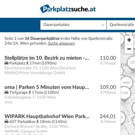
+
Seite 2 von
36 Dauerparkplätze
in der Nähe von Quellenstraße
24b/24, Wien gefunden.
Suche anpassen
−
Stellplätze im 10. Bezirk zu mieten - Jetzt Anfragen!
110,00
Parkplatz
17min (1090m)
€/Monat
Favoritenstraße 73
,
1100
Wien,Favoriten
RIMMO Prime Vermittlungs GmbH
orea | Parken 5 Minuten vom Hauptbahnhof | Columbusgasse 7
109,00
Tiefgarage
17min (1100m)
€/Monat
Columbusgasse 7
,
1100
Wien
orea
WIPARK Hauptbahnhof Wien Parkgarage
244,01
607 Parkplätze
18min (1140m)
€/Monat
Gerhard-Bronner-Straße
,
1100
Wien
WIPARK Garagen GmbH