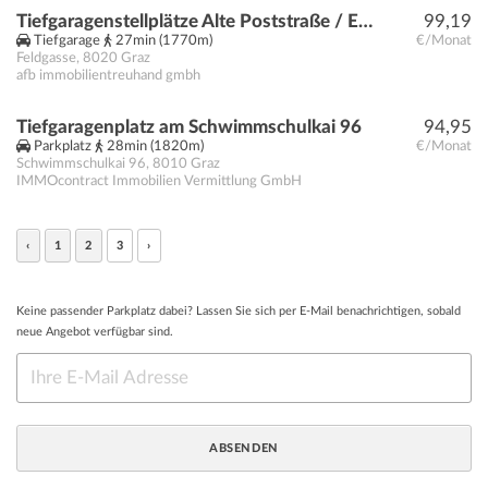
Tiefgaragenstellplätze Alte Poststraße / Ecke Feldgasse zu vermieten
99,19
Tiefgarage
27min (1770m)
€/Monat
Feldgasse
,
8020
Graz
afb immobilientreuhand gmbh
Tiefgaragenplatz am Schwimmschulkai 96
94,95
Parkplatz
28min (1820m)
€/Monat
Schwimmschulkai 96
,
8010
Graz
IMMOcontract Immobilien Vermittlung GmbH
‹
1
2
3
›
Keine passender Parkplatz dabei? Lassen Sie sich per E-Mail benachrichtigen, sobald
neue Angebot verfügbar sind.