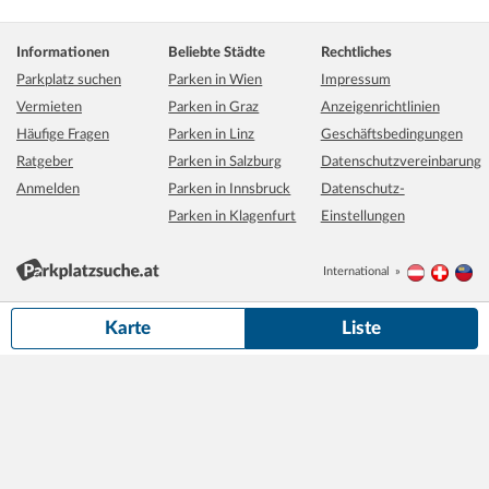
Informationen
Beliebte Städte
Rechtliches
Parkplatz suchen
Parken in Wien
Impressum
Vermieten
Parken in Graz
Anzeigenrichtlinien
Häufige Fragen
Parken in Linz
Geschäftsbedingungen
Ratgeber
Parken in Salzburg
Datenschutzvereinbarung
Anmelden
Parken in Innsbruck
Datenschutz-
Parken in Klagenfurt
Einstellungen
International
Österreich
Schwei
Li
500 m
Grundkarte:
basemap.at
Karte
Liste