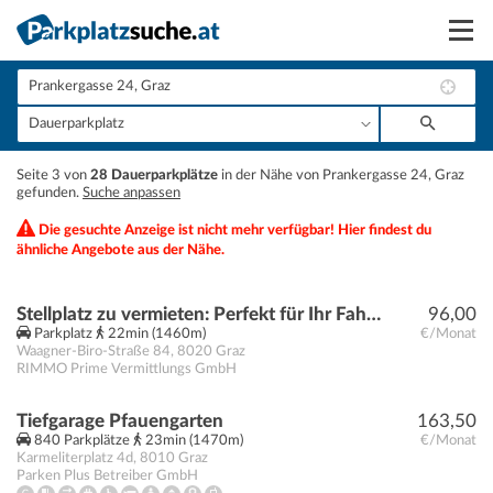
Suchen
Vermieten
+
Seite 3 von
28 Dauerparkplätze
in der Nähe von Prankergasse 24, Graz
Anmelden
gefunden.
Suche anpassen
−
Die gesuchte Anzeige ist nicht mehr verfügbar! Hier findest du
ähnliche Angebote aus der Nähe.
Stellplatz zu vermieten: Perfekt für Ihr Fahrzeug!
96,00
Parkplatz
22min (1460m)
€/Monat
Waagner-Biro-Straße 84
,
8020
Graz
RIMMO Prime Vermittlungs GmbH
Tiefgarage Pfauengarten
163,50
840 Parkplätze
23min (1470m)
€/Monat
Karmeliterplatz 4d
,
8010
Graz
Parken Plus Betreiber GmbH