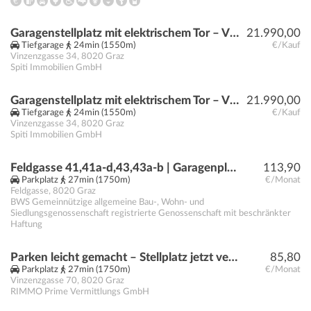
Garagenstellplatz mit elektrischem Tor – Vinzenzgasse 32-34
21.990,00
Tiefgarage
24min (1550m)
€/Kauf
Vinzenzgasse 34
,
8020
Graz
Spiti Immobilien GmbH
Garagenstellplatz mit elektrischem Tor – Vinzenzgasse 32-34
21.990,00
Tiefgarage
24min (1550m)
€/Kauf
Vinzenzgasse 34
,
8020
Graz
Spiti Immobilien GmbH
Feldgasse 41,41a-d,43,43a-b | Garagenplatz
113,90
Parkplatz
27min (1750m)
€/Monat
Feldgasse
,
8020
Graz
BWS Gemeinnützige allgemeine Bau-, Wohn- und
Siedlungsgenossenschaft registrierte Genossenschaft mit beschränkter
Haftung
Parken leicht gemacht – Stellplatz jetzt verfügbar!
85,80
Parkplatz
27min (1750m)
€/Monat
Vinzenzgasse 70
,
8020
Graz
RIMMO Prime Vermittlungs GmbH