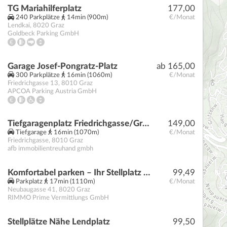
TG Mariahilferplatz
177,00
240 Parkplätze
14min (900m)
€/Monat
Lendkai
,
8020
Graz
Goldbeck Parking GmbH
Garage Josef-Pongratz-Platz
ab 165,00
300 Parkplätze
16min (1060m)
€/Monat
Friedrichgasse 13
,
8010
Graz
APCOA Parking Austria GmbH
Tiefgaragenplatz Friedrichgasse/Grazbachgasse zu vermieten
149,00
Tiefgarage
16min (1070m)
€/Monat
Friedrichgasse
,
8010
Graz
afb immobilientreuhand gmbh
Komfortabel parken – Ihr Stellplatz steht bereit!
99,49
Parkplatz
17min (1110m)
€/Monat
Neubaugasse 41
,
8020
Graz
RIMMO Prime Vermittlungs GmbH
Stellplätze Nähe Lendplatz
99,50