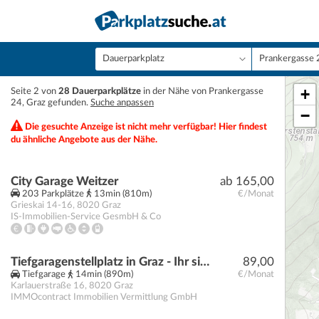
+
Seite 2 von
28 Dauerparkplätze
in der Nähe von Prankergasse
24, Graz gefunden.
Suche anpassen
−
Die gesuchte Anzeige ist nicht mehr verfügbar! Hier findest
du ähnliche Angebote aus der Nähe.
City Garage Weitzer
ab 165,00
203 Parkplätze
13min (810m)
€/Monat
Grieskai 14-16
,
8020
Graz
IS-Immobilien-Service GesmbH & Co
Tiefgaragenstellplatz in Graz - Ihr sicherer für nur 89,00 €! - Karlauerstraße 16
89,00
Tiefgarage
14min (890m)
€/Monat
Karlauerstraße 16
,
8020
Graz
IMMOcontract Immobilien Vermittlung GmbH