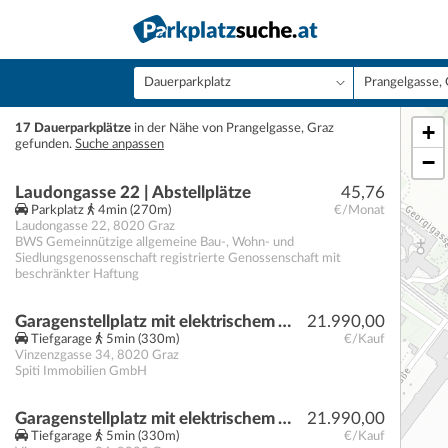
+
17 Dauerparkplätze
in der Nähe von Prangelgasse, Graz
gefunden.
Suche anpassen
−
Laudongasse 22 | Abstellplätze
45,76
Parkplatz
4min (270m)
€/Monat
Laudongasse 22
,
8020
Graz
BWS Gemeinnützige allgemeine Bau-, Wohn- und
Siedlungsgenossenschaft registrierte Genossenschaft mit
beschränkter Haftung
Garagenstellplatz mit elektrischem Tor – Vinzenzgasse 32-34
21.990,00
Tiefgarage
5min (330m)
€/Kauf
Vinzenzgasse 34
,
8020
Graz
Spiti Immobilien GmbH
Garagenstellplatz mit elektrischem Tor – Vinzenzgasse 32-34
21.990,00
Tiefgarage
5min (330m)
€/Kauf