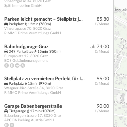
Vinzenzgasse 34
,
8020
Graz
Spiti Immobilien GmbH
Parken leicht gemacht – Stellplatz jetzt verfügbar!
85,80
Parkplatz
12min (780m)
€/Monat
Vinzenzgasse 70
,
8020
Graz
RIMMO Prime Vermittlungs GmbH
Bahnhofgarage Graz
ab 74,00
349 Parkplätze
15min (950m)
€/Monat
Europaplatz 12
,
8020
Graz
BOE Gebäudemanagement
Stellplatz zu vermieten: Perfekt für Ihr Fahrzeug!
96,00
Parkplatz
15min (970m)
€/Monat
Waagner-Biro-Straße 84
,
8020
Graz
RIMMO Prime Vermittlungs GmbH
Garage Babenbergerstraße
90,00
Tiefgarage
17min (1070m)
€/Monat
Babenbergerstrasse 17
,
8020
Graz
APCOA Parking Austria GmbH