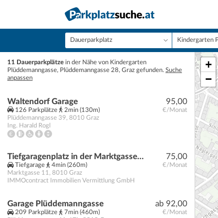
+
11 Dauerparkplätze
in der Nähe von Kindergarten
Plüddemanngasse, Plüddemanngasse 28, Graz gefunden.
Suche
−
anpassen
Waltendorf Garage
95,00
126 Parkplätze
2min (130m)
€/Monat
Plüddemanngasse 39
,
8010
Graz
Ing. Harald Rogl
Tiefgaragenplatz in der Marktgasse 11 - AKTION: 1 MONATE MIETFREI* !
75,00
Tiefgarage
4min (260m)
€/Monat
Marktgasse 11
,
8010
Graz
IMMOcontract Immobilien Vermittlung GmbH
Garage Plüddemanngasse
ab 92,00
209 Parkplätze
7min (460m)
€/Monat