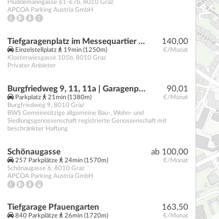
Plüddemanngasse 61-67b
,
8010
Graz
APCOA Parking Austria GmbH
Tiefgaragenplatz im Messequartier Graz
140,00
Einzelstellplatz
19min (1250m)
€/Monat
Klosterwiesgasse 105b
,
8010
Graz
Privater Anbieter
Burgfriedweg 9, 11, 11a | Garagenplätze
90,01
Parkplatz
21min (1380m)
€/Monat
Burgfriedweg 9
,
8010
Graz
BWS Gemeinnützige allgemeine Bau-, Wohn- und
Siedlungsgenossenschaft registrierte Genossenschaft mit
beschränkter Haftung
Schönaugasse
ab 100,00
257 Parkplätze
24min (1570m)
€/Monat
Schönaugasse 6
,
8010
Graz
APCOA Parking Austria GmbH
Tiefgarage Pfauengarten
163,50
840 Parkplätze
26min (1720m)
€/Monat