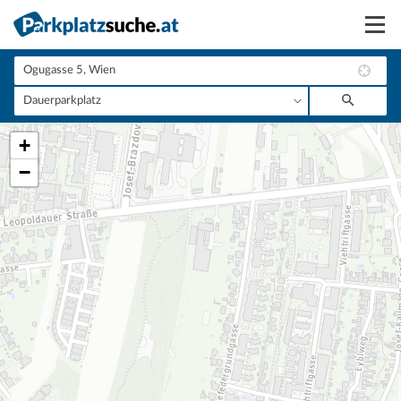
Suchen
Vermieten
+
Anmelden
−