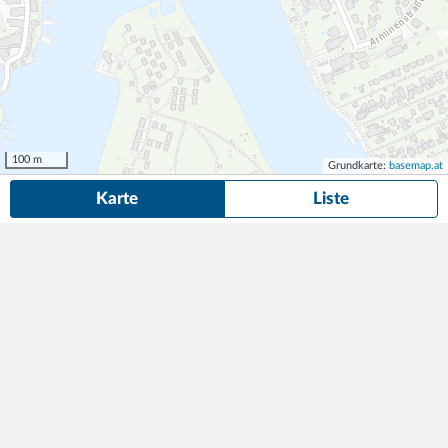
100 m
Grundkarte:
basemap.at
Karte
Liste
28 Dauerparkplätze
in der Nähe von Ogugasse 5, Wien gefunden.
Suche
anpassen
Garagenstellplatz
113,50
Überdachter Abstellplatz
1min (20m)
€/Monat
Ogugasse 5
,
1220
Wien
Hübl & Partner Immobilientreuhand GmbH
Provisionsfrei - Tiefgaragenstellplatz Nähe U1
105,60
Tiefgarage
2min (120m)
€/Monat
Arakawastraße 7
,
1220
Wien