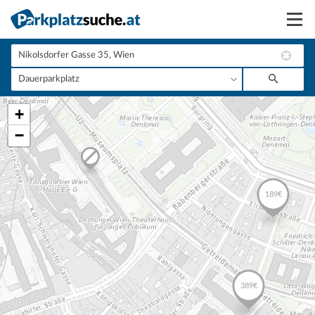
Suchen
Vermieten
+
Anmelden
−