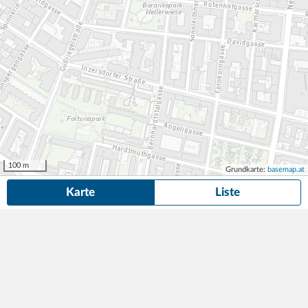
100 m
Grundkarte:
basemap.at
Karte
Liste
71 Dauerparkplätze
in der Nähe von Nikolsdorfer Gasse 35, Wien
gefunden.
Suche anpassen
Garage Mittersteig
ab 121,80
460 Parkplätze
3min (140m)
€/Monat
Mittersteig 26-28/ Ziegelofeng. 21-23
,
1050
Wien
Best in Parking Garagen GmbH & Co KG