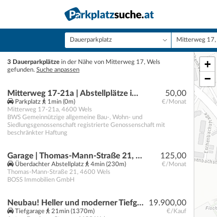
+
3 Dauerparkplätze
in der Nähe von Mitterweg 17, Wels
gefunden.
Suche anpassen
−
Mitterweg 17-21a | Abstellplätze im Freien
50,00
Parkplatz
1min (0m)
€/Monat
Mitterweg 17-21a
,
4600
Wels
BWS Gemeinnützige allgemeine Bau-, Wohn- und
Siedlungsgenossenschaft registrierte Genossenschaft mit
beschränkter Haftung
Garage | Thomas-Mann-Straße 21, 4600 Wels
125,00
Überdachter Abstellplatz
4min (230m)
€/Monat
Thomas-Mann-Straße 21
,
4600
Wels
BOSS Immobilien GmbH
Neubau! Heller und moderner Tiefgaragenplatz im Zentrum von Wels zu verkaufen! Fußläufig erreichen Sie den Hauptbahnhof Wels, sowie das Klinikum Wels-Grieskirchen! Provisionsfrei direkt vom Bauträger!
19.900,00
Tiefgarage
21min (1370m)
€/Kauf