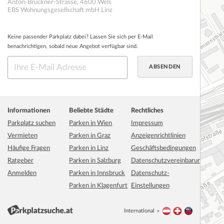
Anton-Bruckner-Strasse
,
4600
Wels
EBS Wohnungsgesellschaft mbH Linz
Keine passender Parkplatz dabei? Lassen Sie sich per E-Mail
benachrichtigen, sobald neue Angebot verfügbar sind.
Informationen
Beliebte Städte
Rechtliches
Parkplatz suchen
Parken in Wien
Impressum
Vermieten
Parken in Graz
Anzeigenrichtlinien
Häufige Fragen
Parken in Linz
Geschäftsbedingungen
Ratgeber
Parken in Salzburg
Datenschutzvereinbarung
Anmelden
Parken in Innsbruck
Datenschutz-
Parken in Klagenfurt
Einstellungen
International
Österreich
Schweiz
Liechtenstei