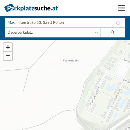
Suchen
Vermieten
+
Anmelden
−