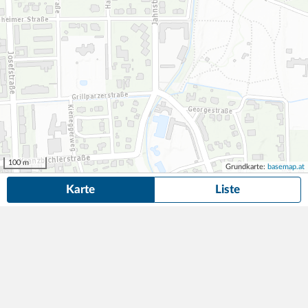
100 m
Grundkarte:
basemap.at
Karte
Liste
10 Dauerparkplätze
in der Nähe von Maximilianstraße 53, Sankt Pölten
gefunden.
Suche anpassen
Die gesuchte Anzeige ist nicht mehr verfügbar! Hier findest du
ähnliche Angebote aus der Nähe.