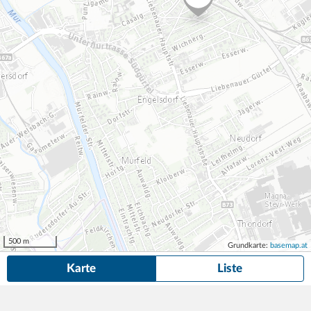
500 m
Grundkarte:
basemap.at
Karte
Liste
7 Dauerparkplätze
in der Nähe von Leonhardstraße 110, Graz gefunden.