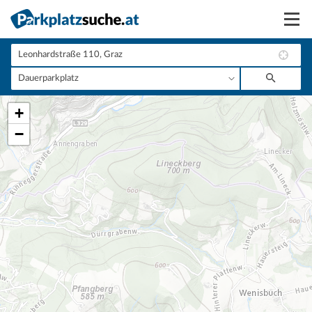
Suchen
Vermieten
+
Anmelden
−