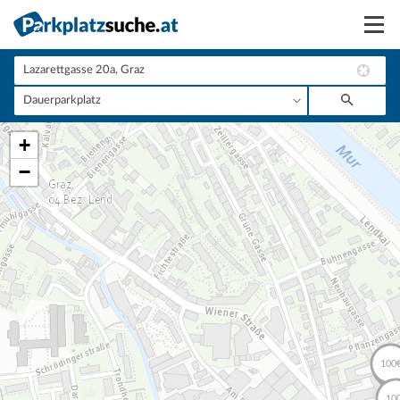
Suchen
Vermieten
+
Anmelden
−