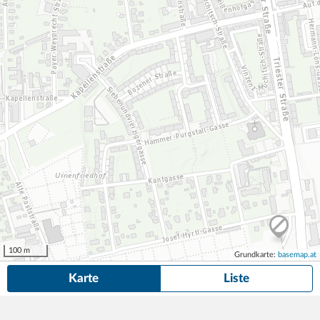
100 m
Grundkarte:
basemap.at
Karte
Liste
28 Dauerparkplätze
in der Nähe von Lazarettgasse 20a, Graz gefunden.