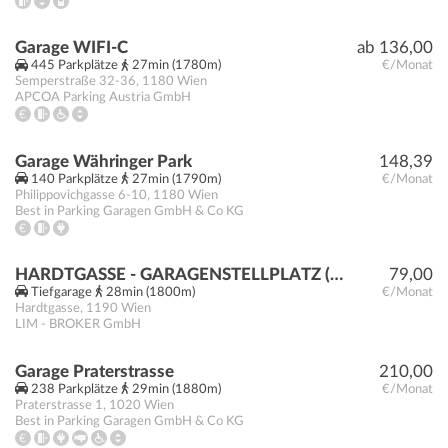
Garage WIFI-C
ab 136,00
445 Parkplätze
27min (1780m)
€/Monat
Semperstraße 32-36
,
1180
Wien
APCOA Parking Austria GmbH
Garage Währinger Park
148,39
140 Parkplätze
27min (1790m)
€/Monat
Philippovichgasse 6-10
,
1180
Wien
Best in Parking Garagen GmbH & Co KG
HARDTGASSE - GARAGENSTELLPLATZ (DUPLEX-STELLPLATZ) / NÄHE U4, U6 SPITTELAU
79,00
Tiefgarage
28min (1800m)
€/Monat
Hardtgasse
,
1190
Wien
LIM - BROKER GmbH
Garage Praterstrasse
210,00
238 Parkplätze
29min (1880m)
€/Monat
Praterstrasse 1
,
1020
Wien
Best in Parking Garagen GmbH & Co KG