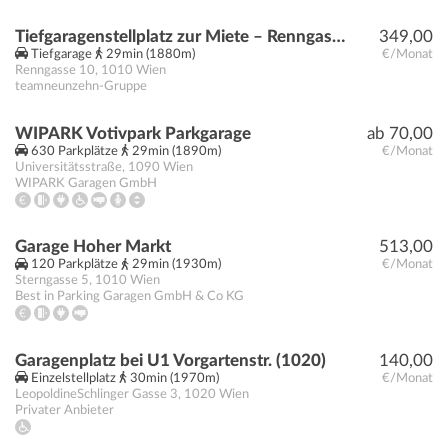
Tiefgaragenstellplatz zur Miete – Renngasse 10, 1010 Wien
349,00
Tiefgarage
29min (1880m)
€/Monat
Renngasse 10
,
1010
Wien
teamneunzehn-Gruppe
WIPARK Votivpark Parkgarage
ab 70,00
630 Parkplätze
29min (1890m)
€/Monat
Universitätsstraße
,
1090
Wien
WIPARK Garagen GmbH
Garage Hoher Markt
513,00
120 Parkplätze
29min (1930m)
€/Monat
Sterngasse 5
,
1010
Wien
Best in Parking Garagen GmbH & Co KG
Garagenplatz bei U1 Vorgartenstr. (1020)
140,00
Einzelstellplatz
30min (1970m)
€/Monat
LeopoldineSchlinger Gasse 3
,
1020
Wien
Privater Anbieter