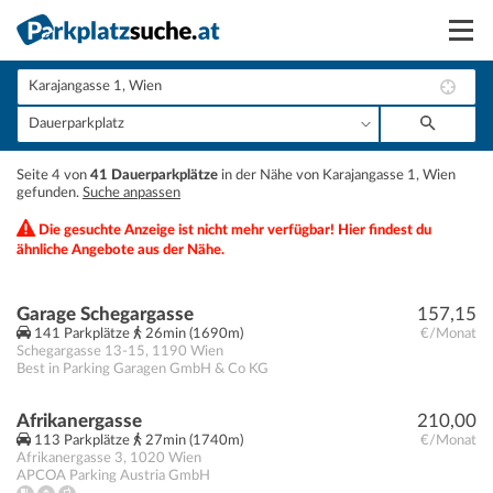
Suchen
Vermieten
+
Seite 4 von
41 Dauerparkplätze
in der Nähe von Karajangasse 1, Wien
Anmelden
gefunden.
Suche anpassen
−
Die gesuchte Anzeige ist nicht mehr verfügbar! Hier findest du
ähnliche Angebote aus der Nähe.
Garage Schegargasse
157,15
141 Parkplätze
26min (1690m)
€/Monat
Schegargasse 13-15
,
1190
Wien
Best in Parking Garagen GmbH & Co KG
Afrikanergasse
210,00
113 Parkplätze
27min (1740m)
€/Monat
Afrikanergasse 3
,
1020
Wien
APCOA Parking Austria GmbH