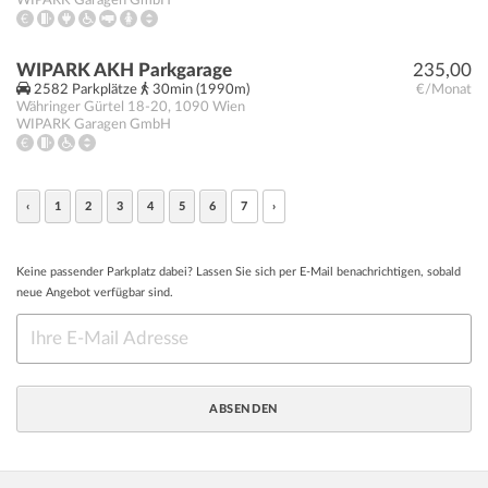
WIPARK Garagen GmbH
WIPARK AKH Parkgarage
235,00
2582 Parkplätze
30min (1990m)
€/Monat
Währinger Gürtel 18-20
,
1090
Wien
WIPARK Garagen GmbH
‹
1
2
3
4
5
6
7
›
Keine passender Parkplatz dabei? Lassen Sie sich per E-Mail benachrichtigen, sobald
neue Angebot verfügbar sind.