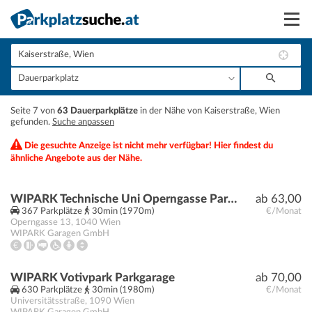
Suchen
Vermieten
+
Seite 7 von
63 Dauerparkplätze
in der Nähe von Kaiserstraße, Wien
Anmelden
gefunden.
Suche anpassen
−
Die gesuchte Anzeige ist nicht mehr verfügbar! Hier findest du
ähnliche Angebote aus der Nähe.
WIPARK Technische Uni Operngasse Parkgarage
ab 63,00
367 Parkplätze
30min (1970m)
€/Monat
Operngasse 13
,
1040
Wien
WIPARK Garagen GmbH
WIPARK Votivpark Parkgarage
ab 70,00
630 Parkplätze
30min (1980m)
€/Monat
Universitätsstraße
,
1090
Wien