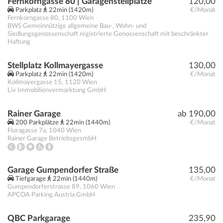
Fernkorngasse 80 | Garagenstellplätze
120,00
Parkplatz
22min (1420m)
€/Monat
Fernkorngasse 80
,
1100
Wien
BWS Gemeinnützige allgemeine Bau-, Wohn- und
Siedlungsgenossenschaft registrierte Genossenschaft mit beschränkter
Haftung
Stellplatz Kollmayergasse
130,00
Parkplatz
22min (1420m)
€/Monat
Kollmayergasse 15
,
1120
Wien
Liv Immobilienvermarktung GmbH
Rainer Garage
ab 190,00
200 Parkplätze
22min (1440m)
€/Monat
Floragasse 7a
,
1040
Wien
Rainer Garage BetriebsgesmbH
Garage Gumpendorfer Straße
135,00
Tiefgarage
22min (1440m)
€/Monat
Gumpendorferstrasse 89
,
1060
Wien
APCOA Parking Austria GmbH
QBC Parkgarage
235,90