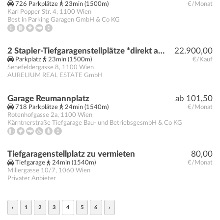
726 Parkplätze
23min (1500m)
€/Monat
Karl Popper Str. 4
,
1100
Wien
Best in Parking Garagen GmbH & Co KG
2 Stapler-Tiefgaragenstellplätze *direkt am Viktor-Adler-Markt*
22.900,00
Parkplatz
23min (1500m)
€/Kauf
Senefeldergasse 8
,
1100
Wien
AURELIUM REAL ESTATE GmbH
Garage Reumannplatz
ab 101,50
718 Parkplätze
24min (1540m)
€/Monat
Rotenhofgasse 2a
,
1100
Wien
Kärntnerstraße Tiefgarage Bau- und BetriebsgesmbH & Co KG
Tiefgaragenstellplatz zu vermieten
80,00
Tiefgarage
24min (1540m)
€/Monat
Millergasse 10/7
,
1060
Wien
Privater Anbieter
‹
1
2
3
4
5
6
›