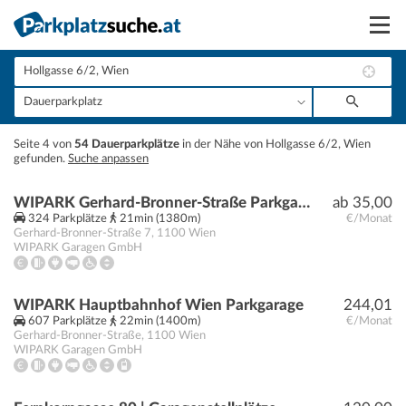
Suchen
Vermieten
+
Seite 4 von
54 Dauerparkplätze
in der Nähe von Hollgasse 6/2, Wien
Anmelden
gefunden.
Suche anpassen
−
WIPARK Gerhard-Bronner-Straße Parkgarage
ab 35,00
324 Parkplätze
21min (1380m)
€/Monat
Gerhard-Bronner-Straße 7
,
1100
Wien
WIPARK Garagen GmbH
WIPARK Hauptbahnhof Wien Parkgarage
244,01
607 Parkplätze
22min (1400m)
€/Monat
Gerhard-Bronner-Straße
,
1100
Wien
WIPARK Garagen GmbH