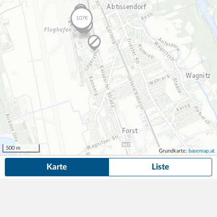
500 m
Grundkarte:
basemap.at
Karte
Liste
11 Dauerparkplätze
in der Nähe von Conrad-von-Hötzendorf-Straße,
8010 Graz gefunden.
Suche anpassen