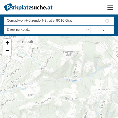
Suchen
Vermieten
+
Anmelden
−