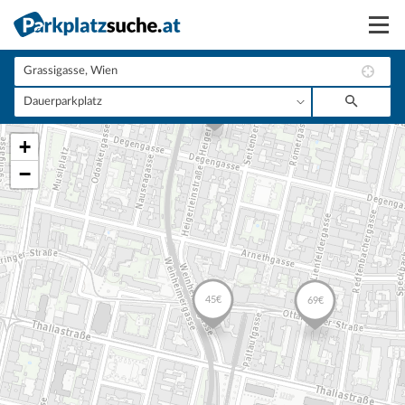
Suchen
Vermieten
+
Anmelden
−