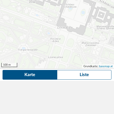
100 m
Grundkarte:
basemap.at
Karte
Liste
48 Dauerparkplätze
in der Nähe von Grassigasse, Wien gefunden.
Suche
anpassen
Die gesuchte Anzeige ist nicht mehr verfügbar! Hier findest du
ähnliche Angebote aus der Nähe.