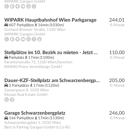
WIPARK Garagen GmbH
WIPARK Hauptbahnhof Wien Parkgarage
244,01
607 Parkplätze
16min (1030m)
€/Monat
Gerhard-Bronner-Straße
,
1100
Wien
WIPARK Garagen GmbH
Stellplätze im 10. Bezirk zu mieten - Jetzt Anfragen!
110,00
Parkplatz
17min (1100m)
€/Monat
Favoritenstraße 73
,
1100
Wien,Favoriten
RIMMO Prime Vermittlungs GmbH
Dauer-KZF-Stellplatz am Schwarzenbergplatz
205,00
2 Parkplätze
17min (1120m)
€/Monat
Zaunergasse 8
,
1030
Wien
Mosam Real Estate GmbH
Garage Schwarzenbergplatz
246,00
166 Parkplätze
17min (1130m)
€/Monat
Schwarzenbergplatz 5
,
1030
Wien
Best in Parking Garagen GmbH & Co KG