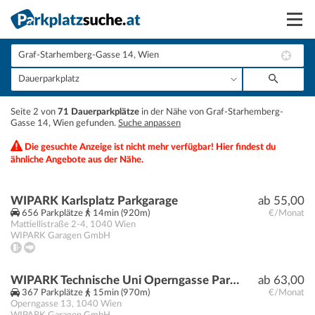
Suchen
Vermieten
+
Seite 2 von
71 Dauerparkplätze
in der Nähe von Graf-Starhemberg-
Anmelden
Gasse 14, Wien gefunden.
Suche anpassen
−
Die gesuchte Anzeige ist nicht mehr verfügbar! Hier findest du
ähnliche Angebote aus der Nähe.
WIPARK Karlsplatz Parkgarage
ab 55,00
656 Parkplätze
14min (920m)
€/Monat
Mattiellistraße 2-4
,
1040
Wien
WIPARK Garagen GmbH
WIPARK Technische Uni Operngasse Parkgarage
ab 63,00
367 Parkplätze
15min (970m)
€/Monat
Operngasse 13
,
1040
Wien