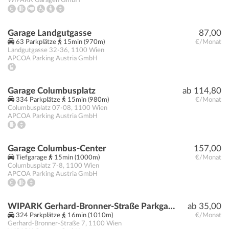
WIPARK Garagen GmbH
Garage Landgutgasse
87,00
63 Parkplätze
15min (970m)
€/Monat
Landgutgasse 32-36
,
1100
Wien
APCOA Parking Austria GmbH
Garage Columbusplatz
ab 114,80
334 Parkplätze
15min (980m)
€/Monat
Columbusplatz 07-08
,
1100
Wien
APCOA Parking Austria GmbH
Garage Columbus-Center
157,00
Tiefgarage
15min (1000m)
€/Monat
Columbusplatz 7-8
,
1100
Wien
APCOA Parking Austria GmbH
WIPARK Gerhard-Bronner-Straße Parkgarage
ab 35,00
324 Parkplätze
16min (1010m)
€/Monat
Gerhard-Bronner-Straße 7
,
1100
Wien