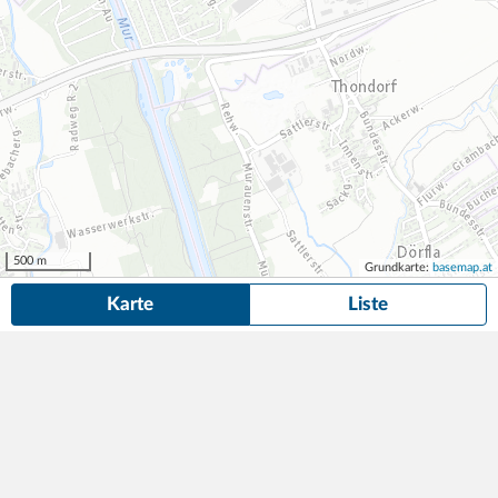
500 m
Grundkarte:
basemap.at
Karte
Liste
6 Dauerparkplätze
in der Nähe von Gluckgasse 7, Graz gefunden.
Suche
anpassen
Garage Plüddemanngasse
ab 92,00
209 Parkplätze
9min (570m)
€/Monat
Plüddemanngasse 61-67b
,
8010
Graz
APCOA Parking Austria GmbH