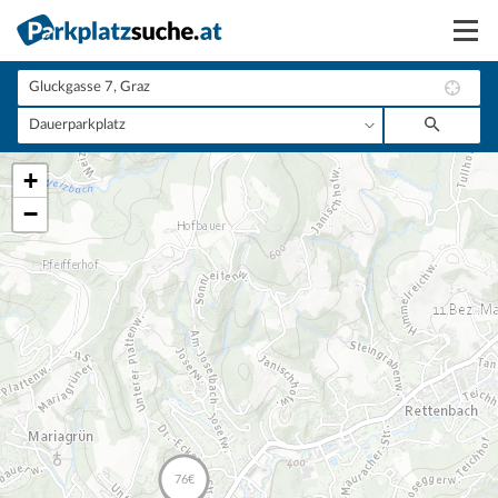
Suchen
Vermieten
+
Anmelden
−