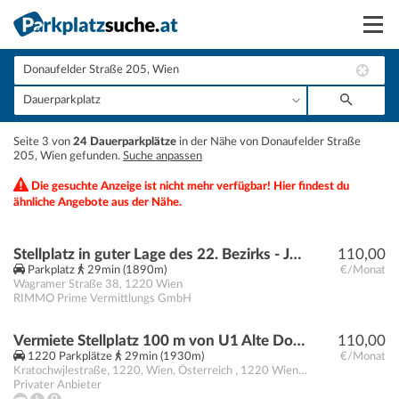
Suchen
Vermieten
+
Seite 3 von
24 Dauerparkplätze
in der Nähe von Donaufelder Straße
Anmelden
205, Wien gefunden.
Suche anpassen
−
Die gesuchte Anzeige ist nicht mehr verfügbar! Hier findest du
ähnliche Angebote aus der Nähe.
Stellplatz in guter Lage des 22. Bezirks - Jetzt Anfragen!
110,00
Parkplatz
29min (1890m)
€/Monat
Wagramer Straße 38
,
1220
Wien
RIMMO Prime Vermittlungs GmbH
Vermiete Stellplatz 100 m von U1 Alte Donau
110,00
1220 Parkplätze
29min (1930m)
€/Monat
Kratochwjlestraße, 1220, Wien, Österreich
,
1220 Wien
1220
Privater Anbieter