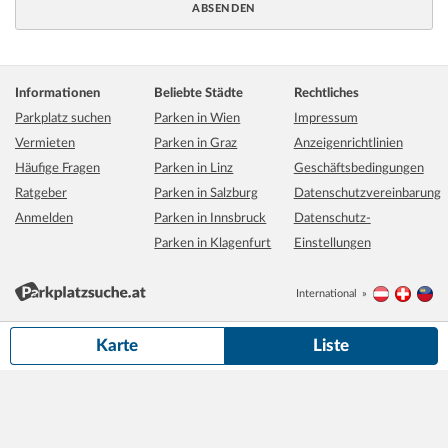
Informationen
Beliebte Städte
Rechtliches
Parkplatz suchen
Parken in Wien
Impressum
Vermieten
Parken in Graz
Anzeigenrichtlinien
Häufige Fragen
Parken in Linz
Geschäftsbedingungen
Ratgeber
Parken in Salzburg
Datenschutzvereinbarung
Anmelden
Parken in Innsbruck
Datenschutz-
Parken in Klagenfurt
Einstellungen
International
Österreich
Schwei
Li
500 m
Grundkarte:
basemap.at
Karte
Liste