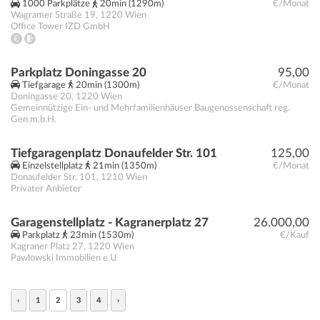
1000 Parkplätze
20min (1290m)
€/Monat
Wagramer Straße 19
,
1220
Wien
Office Tower IZD GmbH
Parkplatz Doningasse 20
95,00
Tiefgarage
20min (1300m)
€/Monat
Doningasse 20
,
1220
Wien
Gemeinnützige Ein- und Mehrfamilienhäuser Baugenossenschaft reg.
Gen.m.b.H.
Tiefgaragenplatz Donaufelder Str. 101
125,00
Einzelstellplatz
21min (1350m)
€/Monat
Donaufelder Str. 101
,
1210
Wien
Privater Anbieter
Garagenstellplatz - Kagranerplatz 27
26.000,00
Parkplatz
23min (1530m)
€/Kauf
Kagraner Platz 27
,
1220
Wien
Pawlowski Immobilien e.U
‹
1
2
3
4
›