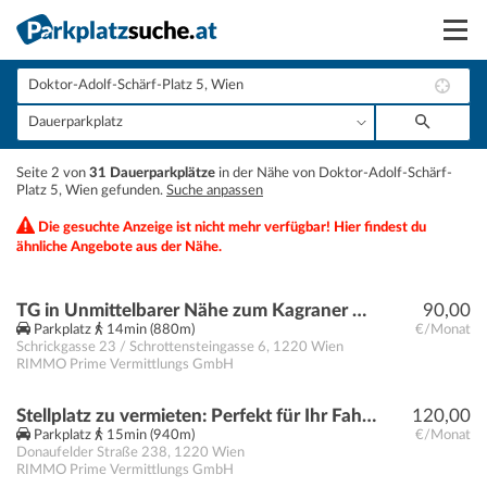
Suchen
Vermieten
+
Seite 2 von
31 Dauerparkplätze
in der Nähe von Doktor-Adolf-Schärf-
Anmelden
Platz 5, Wien gefunden.
Suche anpassen
−
Die gesuchte Anzeige ist nicht mehr verfügbar! Hier findest du
ähnliche Angebote aus der Nähe.
TG in Unmittelbarer Nähe zum Kagraner Platz! JETZT ANFRAGEN!
90,00
Parkplatz
14min (880m)
€/Monat
Schrickgasse 23 / Schrottensteingasse 6
,
1220
Wien
RIMMO Prime Vermittlungs GmbH
Stellplatz zu vermieten: Perfekt für Ihr Fahrzeug!
120,00
Parkplatz
15min (940m)
€/Monat
Donaufelder Straße 238
,
1220
Wien
RIMMO Prime Vermittlungs GmbH