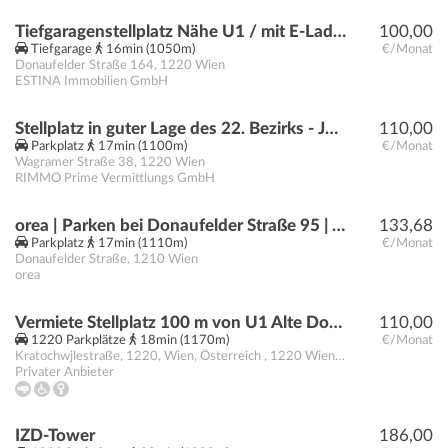
Tiefgaragenstellplatz Nähe U1 / mit E-Ladestation
100,00
Tiefgarage
16min (1050m)
€/Monat
Donaufelder Straße 164
,
1220
Wien
ESTINA Immobilien GmbH
Stellplatz in guter Lage des 22. Bezirks - Jetzt Anfragen!
110,00
Parkplatz
17min (1100m)
€/Monat
Wagramer Straße 38
,
1220
Wien
RIMMO Prime Vermittlungs GmbH
orea | Parken bei Donaufelder Straße 95 | Virtuell besichtigen · Online anmieten
133,68
Parkplatz
17min (1110m)
€/Monat
Donaufelder Straße
,
1210
Wien
orea
Vermiete Stellplatz 100 m von U1 Alte Donau
110,00
1220 Parkplätze
18min (1170m)
€/Monat
Kratochwjlestraße, 1220, Wien, Österreich
,
1220 Wien
1220
Privater Anbieter
IZD-Tower
186,00