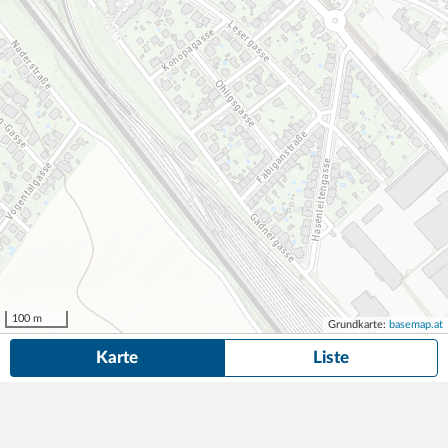
100 m
Grundkarte:
basemap.at
Karte
Liste
27 Dauerparkplätze
in der Nähe von Dittmanngasse 4/1, Wien gefunden.
Suche anpassen