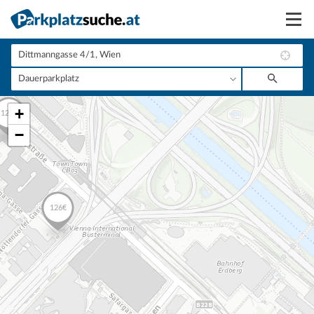
Suchen
Vermieten
+
Anmelden
−