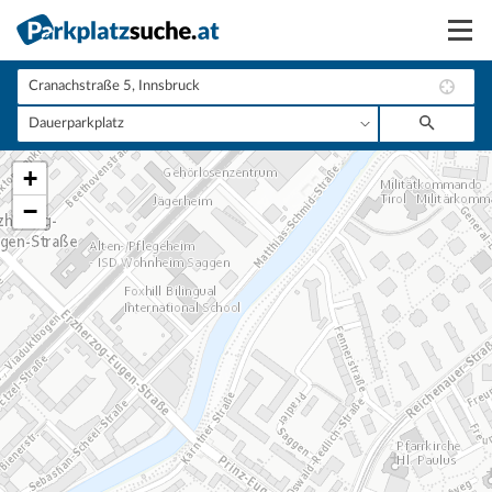
Suchen
Vermieten
+
Anmelden
−