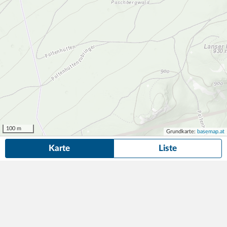
100 m
Grundkarte:
basemap.at
Karte
Liste
10 Dauerparkplätze
in der Nähe von Cranachstraße 5, Innsbruck
gefunden.
Suche anpassen
Die gesuchte Anzeige ist nicht mehr verfügbar! Hier findest du
ähnliche Angebote aus der Nähe.