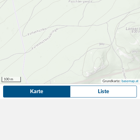
100 m
Grundkarte:
basemap.at
Karte
Liste
10 Dauerparkplätze
in der Nähe von Cranachstraße 5, Innsbruck
gefunden.
Suche anpassen
Die gesuchte Anzeige ist nicht mehr verfügbar! Hier findest du
ähnliche Angebote aus der Nähe.