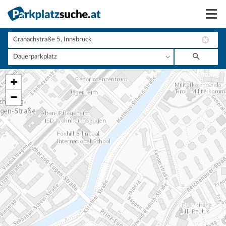
Suchen
Vermieten
+
Anmelden
−