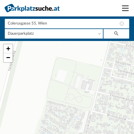
Suchen
Vermieten
+
Anmelden
−