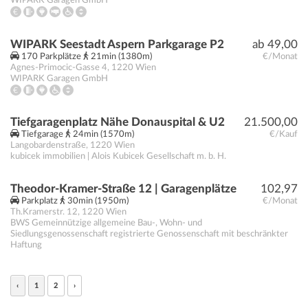
WIPARK Garagen GmbH
WIPARK Seestadt Aspern Parkgarage P2
ab 49,00
170 Parkplätze
21min (1380m)
€/Monat
Agnes-Primocic-Gasse 4
,
1220
Wien
WIPARK Garagen GmbH
Tiefgaragenplatz Nähe Donauspital & U2
21.500,00
Tiefgarage
24min (1570m)
€/Kauf
Langobardenstraße
,
1220
Wien
kubicek immobilien | Alois Kubicek Gesellschaft m. b. H.
Theodor-Kramer-Straße 12 | Garagenplätze
102,97
Parkplatz
30min (1950m)
€/Monat
Th.Kramerstr. 12
,
1220
Wien
BWS Gemeinnützige allgemeine Bau-, Wohn- und
Siedlungsgenossenschaft registrierte Genossenschaft mit beschränkter
Haftung
‹
1
2
›