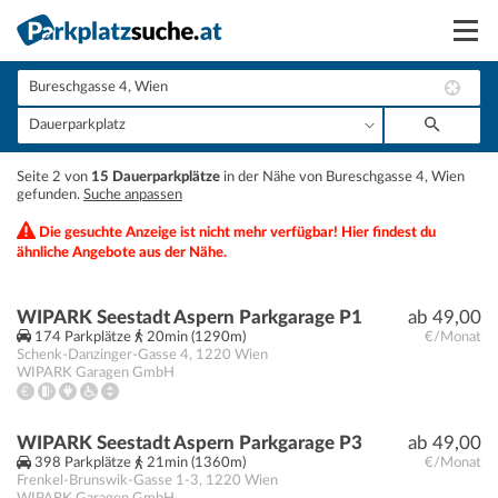
Suchen
Vermieten
+
Seite 2 von
15 Dauerparkplätze
in der Nähe von Bureschgasse 4, Wien
Anmelden
gefunden.
Suche anpassen
−
Die gesuchte Anzeige ist nicht mehr verfügbar! Hier findest du
ähnliche Angebote aus der Nähe.
WIPARK Seestadt Aspern Parkgarage P1
ab 49,00
174 Parkplätze
20min (1290m)
€/Monat
Schenk-Danzinger-Gasse 4
,
1220
Wien
WIPARK Garagen GmbH
WIPARK Seestadt Aspern Parkgarage P3
ab 49,00
398 Parkplätze
21min (1360m)
€/Monat
Frenkel-Brunswik-Gasse 1-3
,
1220
Wien